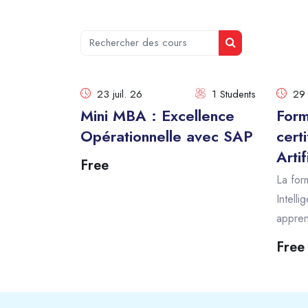
Rechercher des cours
Rechercher des c
23 juil. 26
1 Students
29 
Mini MBA : Excellence
Form
Opérationnelle avec SAP
cert
Artif
Free
La form
Intelli
appren
Free