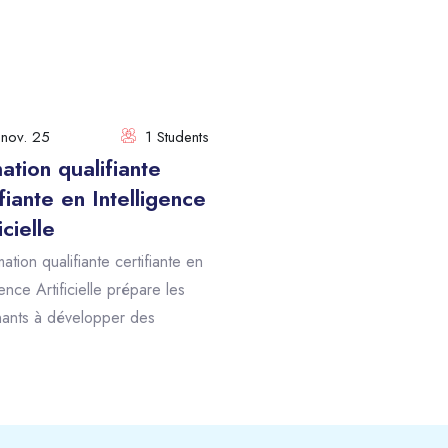
ours
nov. 25
1 Students
ation qualifiante
ifiante en Intelligence
icielle
ation qualifiante certifiante en
gence Artificielle prépare les
ants à développer des